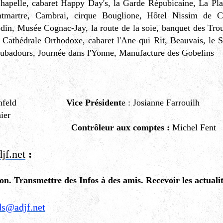
Chapelle, cabaret Happy Day's, la Garde Répubicaine, La Pla
tmartre, Cambrai, cirque Bouglione, Hôtel Nissim de 
in, Musée Cognac-Jay, la route de la soie, banquet des Tro
Cathédrale Orthodoxe, cabaret l'Ane qui Rit, Beauvais, le S
oubadours, Journée dans l'Yonne, Manufacture des Gobelins
Blumenfeld
Vice Président
e : Josianne Farrouilh
 Gauthier
e Boudet
Contrôleur aux comptes :
Michel Fent
jf.net
:
on. Transmettre des Infos à des amis. Recevoir les actuali
ds@adjf.net