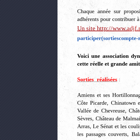
Chaque année sur proposi
adhérents pour contribuer à 
Un site http://www.
adjf.
participer(sortiescompt
Voici une association dy
cette réelle et grande amit
Sorties réalisées
:
Amiens et ses Hortillonnag
Côte Picarde, Chinatown 
Vallée de Chevreuse, Chât
Sèvres, Château de Malmais
Arras, Le Sénat et les couli
les passages couverts, Ba