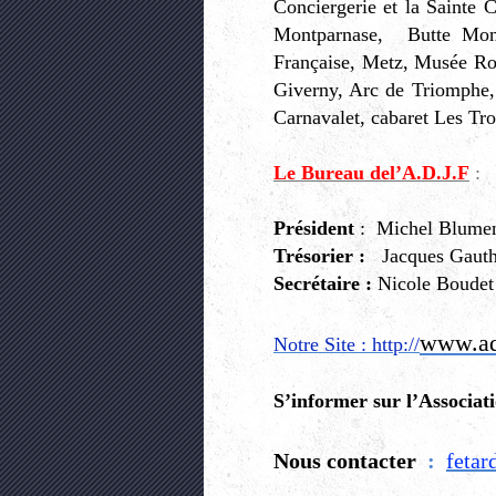
Conciergerie et la Sainte 
Montparnase, Butte Mon
Française, Metz, Musée Rod
Giverny, Arc de Triomphe, 
Carnavalet, cabaret Les Tr
Le Bureau del’A.D.J.F
:
Président
: Michel 
Trésorier :
Jacques
Secrétaire :
Nicol
www.ad
Notre Site : http://
S’informer sur l’Associati
Nous contacter
:
fetar