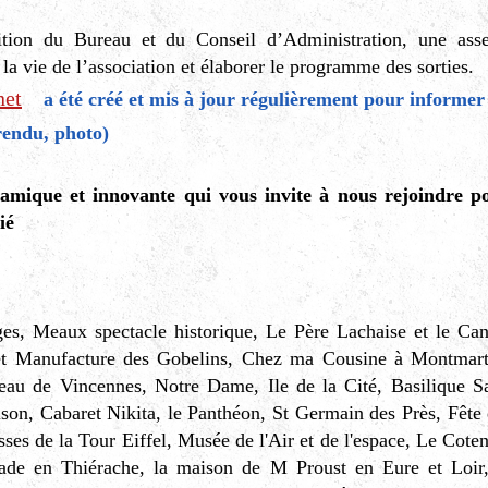
tion du Bureau et du Conseil d’Administration, une asse
la vie de l’association et élaborer le programme des sorties.
net
a été créé et mis à jour régulièrement pour informer
e-rendu, photo)
namique et innovante qui vous invite à nous rejoindre po
ié
es, Meaux spectacle historique, Le Père Lachaise et le Ca
et Manufacture des Gobelins, Chez ma Cousine à Montmartr
eau de Vincennes, Notre Dame, Ile de la Cité, Basilique S
on, Cabaret Nikita, le Panthéon, St Germain des Près, Fête 
sses de la Tour Eiffel, Musée de l'Air et de l'espace, Le Coten
lade en Thiérache, la maison de M Proust en Eure et Loir,