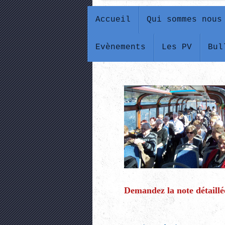
Accueil
Qui sommes nous
Evènements
Les PV
Bul
Demandez la note détaillée